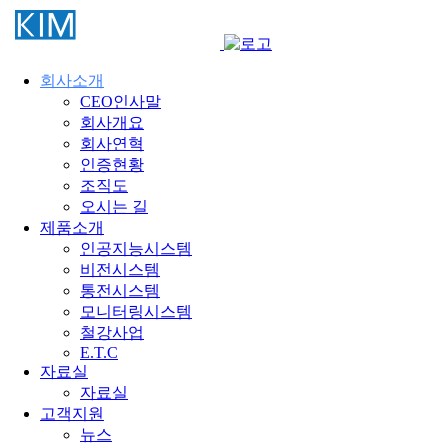
회사소개
CEO인사말
회사개요
회사연혁
인증현황
조직도
오시는 길
제품소개
인공지능시스템
비전시스템
통전시스템
모니터링시스템
철강사업
E.T.C
자료실
자료실
고객지원
뉴스